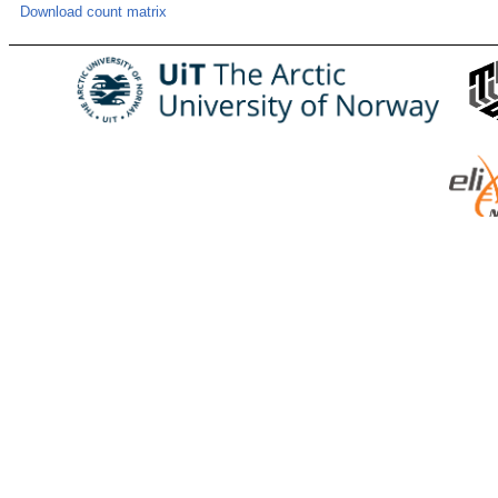
Download count matrix