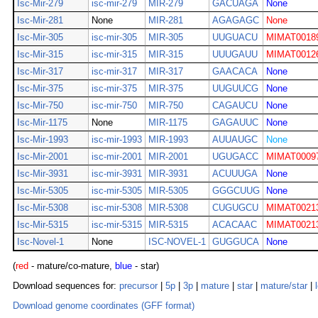
Isc-Mir-279
isc-mir-279
MIR-279
GACUAGA
None
Isc-Mir-281
None
MIR-281
AGAGAGC
None
Isc-Mir-305
isc-mir-305
MIR-305
UUGUACU
MIMAT0018
Isc-Mir-315
isc-mir-315
MIR-315
UUUGAUU
MIMAT0012
Isc-Mir-317
isc-mir-317
MIR-317
GAACACA
None
Isc-Mir-375
isc-mir-375
MIR-375
UUGUUCG
None
Isc-Mir-750
isc-mir-750
MIR-750
CAGAUCU
None
Isc-Mir-1175
None
MIR-1175
GAGAUUC
None
Isc-Mir-1993
isc-mir-1993
MIR-1993
AUUAUGC
None
Isc-Mir-2001
isc-mir-2001
MIR-2001
UGUGACC
MIMAT0009
Isc-Mir-3931
isc-mir-3931
MIR-3931
ACUUUGA
None
Isc-Mir-5305
isc-mir-5305
MIR-5305
GGGCUUG
None
Isc-Mir-5308
isc-mir-5308
MIR-5308
CUGUGCU
MIMAT0021
Isc-Mir-5315
isc-mir-5315
MIR-5315
ACACAAC
MIMAT0021
Isc-Novel-1
None
ISC-NOVEL-1
GUGGUCA
None
(
red
- mature/co-mature,
blue
- star)
Download sequences for:
precursor
|
5p
|
3p
|
mature
|
star
|
mature/star
|
Download genome coordinates (GFF format)