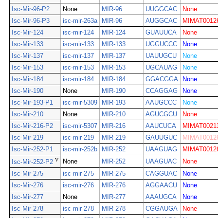
Isc-Mir-96-P2
None
MIR-96
UUGGCAC
None
Isc-Mir-96-P3
isc-mir-263a
MIR-96
AUGGCAC
MIMAT0012
Isc-Mir-124
isc-mir-124
MIR-124
GUAUUCA
None
Isc-Mir-133
isc-mir-133
MIR-133
UGGUCCC
None
Isc-Mir-137
isc-mir-137
MIR-137
UAUUGCU
None
Isc-Mir-153
isc-mir-153
MIR-153
UGCAUAG
None
Isc-Mir-184
isc-mir-184
MIR-184
GGACGGA
None
Isc-Mir-190
None
MIR-190
CCAGGAG
None
Isc-Mir-193-P1
isc-mir-5309
MIR-193
AAUGCCC
None
Isc-Mir-210
None
MIR-210
AGUCGCU
None
Isc-Mir-216-P2
isc-mir-5307
MIR-216
AAUCUCA
MIMAT0021
Isc-Mir-219
isc-mir-219
MIR-219
GAUUGUC
MIMAT0012
Isc-Mir-252-P1
isc-mir-252b
MIR-252
UAAGUAG
MIMAT0012
V
None
MIR-252
UAAGUAC
None
Isc-Mir-252-P2
Isc-Mir-275
isc-mir-275
MIR-275
CAGGUAC
None
Isc-Mir-276
isc-mir-276
MIR-276
AGGAACU
None
Isc-Mir-277
None
MIR-277
AAAUGCA
None
Isc-Mir-278
isc-mir-278
MIR-278
CGGAUGA
None